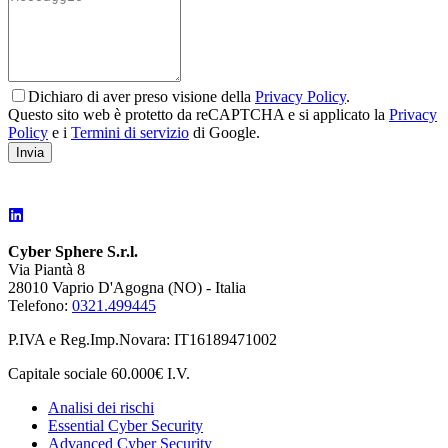
Dichiaro di aver preso visione della
Privacy Policy
.
Questo sito web è protetto da reCAPTCHA e si applicato la
Privacy
Policy
e i
Termini di servizio
di Google.
Invia
Cyber Sphere S.r.l.
Via Piantà 8
28010 Vaprio D'Agogna (NO) - Italia
Telefono:
0321.499445
P.IVA e Reg.Imp.Novara: IT16189471002
Capitale sociale 60.000€ I.V.
Analisi dei rischi
Essential Cyber Security
Advanced Cyber Security